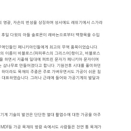
신의 영광, 자손의 번성을 상징하며 성서에도 레위기에서 스가랴
로 후일 다윗의 아들 솔로몬이 레바논으로부터 백향목을 수입
 무역인들인 페니키아인들에게 최고의 무역 품목이었습니다.
구의 이름이 비블로스(파피루스의 그리스어)항이고, 비블로스
역을 하면서 지중해 일대에 퍼트린 문자가 페니키아 문자이며
논 삼나무로 만들어졌다고 합니다. 기원전후 시대를 풍미하던
 하더라도 목재의 주종은 주로 가벼우면서도 가공이 쉬운 침
를 대표하였습니다. 그러나 근래에 들어와 가공기계의 발달과
 기계 기술의 발전은 단단한 열대 활엽수에 대한 가공을 아주
 MDF등 가공 목재의 범람 속에서도 사람들은 천연 통 목재가