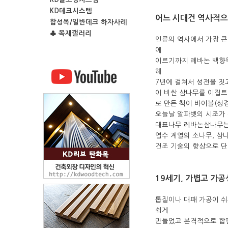
KD데크시스템
어느 시대건 역사적으
합성목/일반데크 하자사례
♣ 목재갤러리
인류의 역사에서 가장 큰
에
이르기까지 레바논 백향목
해
7년에 걸쳐서 성전을 
이 비싼 삼나무를 이집트
로 만든 책이 바이블(성
오늘날 알파벳의 시조가 
대표나무 레바논삼나무는 
엽수 계열의 소나무, 삼
건조 기술의 향상으로 단
19세기, 가볍고 가
톱질이나 대패 가공이 쉬
쉽게
만들었고 본격적으로 합판