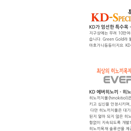
KD가 엄선한 특수목
-
지구상에는 무려 10만여
습니다. Green Gol
마호가니등등이지요. KD
KD 에버히노끼
- 히
히노끼치올(hinokit
키고 심신을 안정시키며,
다만 히노끼치올은 대기중
된지 얼마 되지 않은 히
함없이 지속되도록 개발되
히노끼목재 솔류션을 제