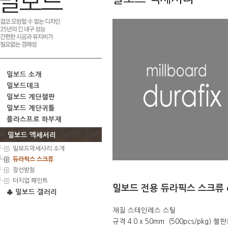
밀보드 소개
밀보드데크
밀보드 계단챌판
밀보드 계단귀틀
플라스프로 하부재
밀보드 액세서리
밀보드악세사리 소개
듀라픽스 스크류
장선받침
터치업 페인트
밀보드 전용 듀라픽스 스크류 dur
♣ 밀보드 갤러리
재질 스테인레스 스틸
규격 4.0 x 50mm (500pcs/pkg) 챌