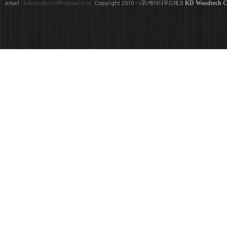
KD Woodtech Co
email :
kdwoodtech@hotmail.com
Copyright 2010 - (주)케이디우드테크