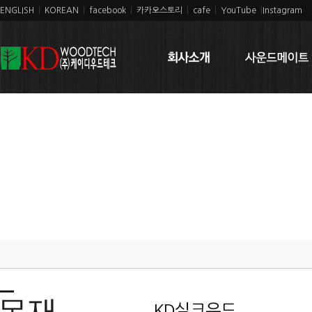
ENGLISH
|
KOREAN
|
facebook
|
카카오스토리
|
cafe
|
YouTube
|
Instagram
KD실크우드