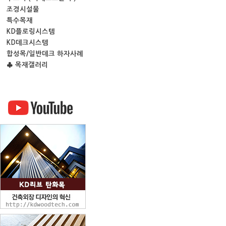
조경시설물
특수목재
KD플로링시스템
KD데크시스템
합성목/일반데크 하자사례
♣ 목재갤러리