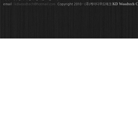
KD Woodtech Co
email :
kdwoodtech@hotmail.com
Copyright 2010 - (주)케이디우드테크