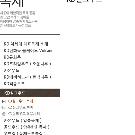
KD 차세대 대표목재 소개
KD탄화목 볼케이노 Volcano
KD규화목
KD프라임우드 ( 오동나무 )
카본우드
KD에버히노끼 ( 편백나무 )
KD백송우드
KD실크우드
KD실크우드 소개
KD실크우드 루버
KD실크우드 응용사례
카본우드 ( 압축목재 )
골드우드 ( 압축탄화목재 )
우드럭 ( 목재보도블럭 )