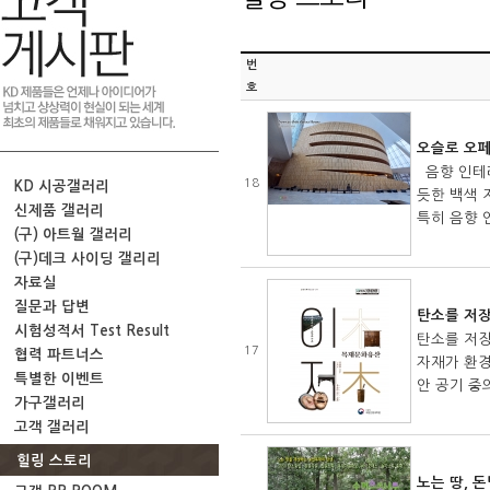
번
호
오슬로 오페
음향 인테리
18
KD 시공갤러리
듯한 백색 
신제품 갤러리
특히 음향 
(구) 아트월 갤러리
(구)데크 사이딩 갤리리
자료실
질문과 답변
탄소를 저장
시험성적서 Test Result
탄소를 저장
17
협력 파트너스
자재가 환경
특별한 이벤트
안 공기 중
가구갤러리
고객 갤러리
힐링 스토리
노는 땅, 