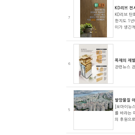
KD리브 전
KD리브 탄
7
한지도 1년
이가 생긴적
목재의 재발
6
관련뉴스 
발암물질 아
[오마이뉴스
5
를 바라는 
의 후원으로