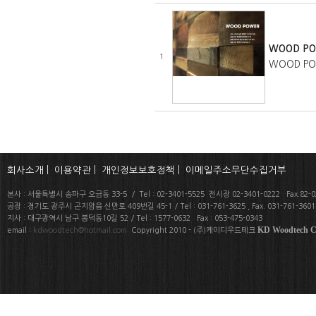
WOOD P
1
WOOD PO
회사소개
|
이용약관
|
개인정보보호정책
|
이메일주소무단수집거부
본사 : 서울특별시 송파구 오금동 33-5 / Tel : 02-3401-5525 전시장 02-3401-0222 Fax.82-02
공장 : 경기도 광주시 곤지암읍 신만로 409번길 45-1 / Tel : 031-761-3625 , Fax. 031-761-360
지사 : 대구광역시 남구 봉덕동10길 52 / Tel : 1577-0632 Fax : 053-475-0343
KD Woodtech Co
email :
kdwoodtech@hotmail.com
Copyright 2010 - (주)케이디우드테크