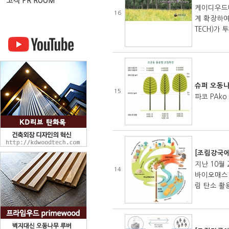
고객 PR ROOM
케이디우드테
16
계 확장하여
TECH)가 
슈퍼 오동나
15
파코 PAk
[조림강국에
지난 10월
14
바이오매스 
림 탄소 활