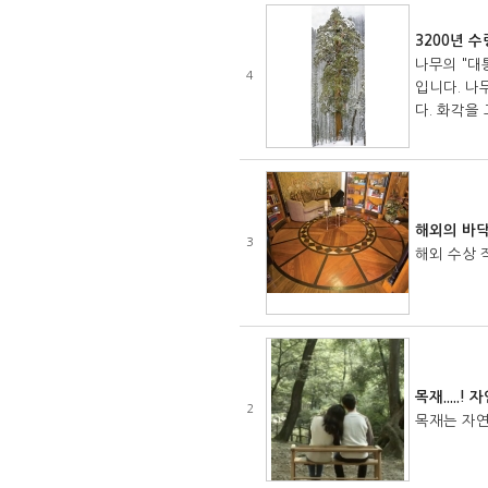
3200년 
나무의 "대
4
입니다. 나
다. 화각을
해외의 바닥
3
해외 
목재.....!
2
목재는 자연