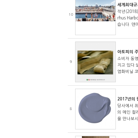
세계최대규
작년(201
10
rhus H
습니다. 덴
아토피의 주
소비자 동영
9
지고 있다.
염화비닐 코
2017년의 컬
당사에서 취
8
의 메인 컬러
을 만나보시