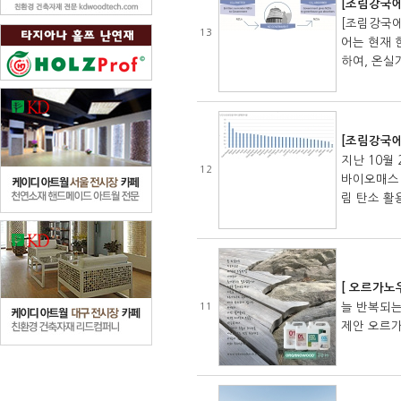
[조림강국에
[조림강국에
13
어는 현재 
하여, 온실
[조림강국에
지난 10월
12
바이오매스 
림 탄소 활
[ 오르가노
늘 반복되는
11
제안 오르가