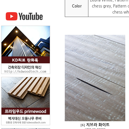
Zebra White, Pattern
Color
chess grey, Pattern 
chess wh
지브라 화이트
[6]