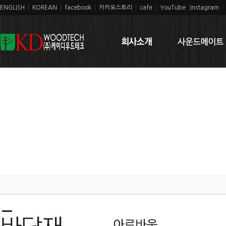
ENGLISH
|
KOREAN
|
facebook
|
카카오스토리
|
cafe
|
YouTube
|
Instagram
아르바움