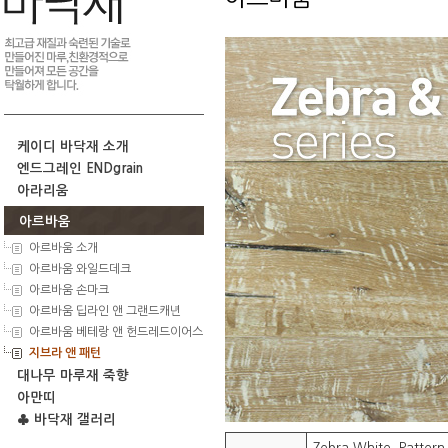
케이디 바닥재 소개
엔드그레인 ENDgrain
아라리움
아르바움
아르바움 소개
아르바움 와일드데크
아르바움 손마크
아르바움 딥라인 앤 그랜드캐년
아르바움 베테랑 앤 헌드레드이어스
지브라 앤 패턴
대나무 마루재 죽향
아만띠
♣ 바닥재 갤러리