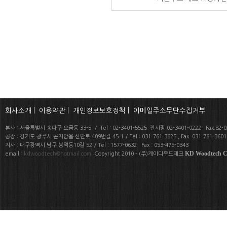
회사소개
|
이용약관
|
개인정보보호정책
|
이메일주소무단수집거부
본사 : 서울특별시 송파구 오금동 33-5 / Tel : 02-3401-5525 전시장 02-3401-0222 Fax.82-02
공장 : 경기도 광주시 곤지암읍 신만로 409번길 45-1 / Tel : 031-761-3625 , Fax. 031-761-360
지사 : 대구광역시 남구 봉덕동10길 52 / Tel : 1577-0632 Fax : 053-475-0343
KD Woodtech Co
email :
kdwoodtech@hotmail.com
Copyright 2010 - (주)케이디우드테크