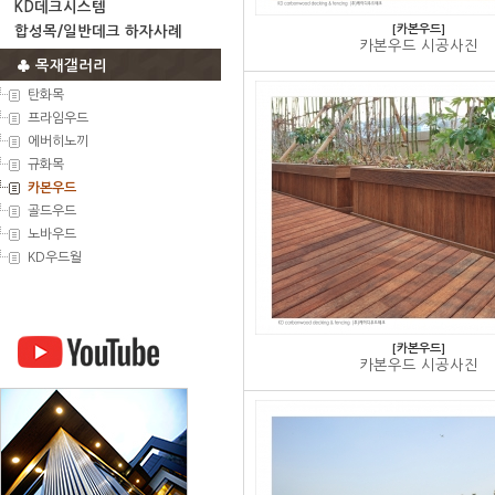
KD데크시스템
[카본우드]
합성목/일반데크 하자사례
카본우드 시공사진
♣ 목재갤러리
탄화목
프라임우드
에버히노끼
규화목
카본우드
골드우드
노바우드
KD우드월
[카본우드]
카본우드 시공사진