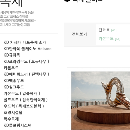
탄화목
[41]
전체보기
카본우드
[63]
KD 차세대 대표목재 소개
KD탄화목 볼케이노 Volcano
KD규화목
KD프라임우드 ( 오동나무 )
카본우드
KD에버히노끼 ( 편백나무 )
KD백송우드
KD실크우드
카본우드 ( 압축목재 )
골드우드 ( 압축탄화목재 )
우드럭 ( 목재보도블럭 )
조경시설물
특수목재
KD플로링시스템