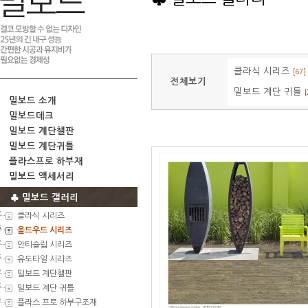
클라식 시리즈
[67]
전체보기
밀보드 계단 귀틀
[
밀보드 소개
밀보드데크
밀보드 계단챌판
밀보드 계단귀틀
플라스프로 하부재
밀보드 액세서리
♣ 밀보드 갤러리
클라식 시리즈
올드우드 시리즈
안티슬립 시리즈
유도타일 시리즈
밀보드 계단챌판
밀보드 계단 귀틀
플라스 프로 하부구조재