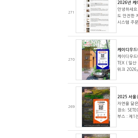
2026년 
안녕하세요.
271
도 안전한 
시스템 주문
케이디우드테
케이디우드테크
270
TEX ( 
위크 2026
2025 서
자연을 닮은 
269
장소: SE
부스 : 제1