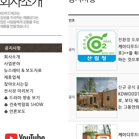
번호
친환경 도로
케이디우드테
공지사항
공지
호)**을 획
회사소개
하는 것으로
사업분야
뉴스레터 & 보도자료
제휴업체
찾아오시는길
신규 공식 홈
전시장 미리보기
KDWOOD
공지
♣ 드라마 방송 보기
로, 보다 
♣ 건축박람회 SHOW
는 그동안의
♣ 언론보도
케이디우드