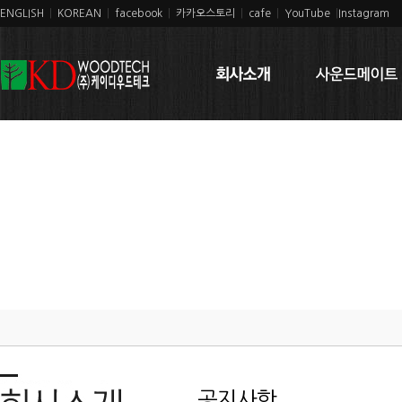
ENGLISH
|
KOREAN
|
facebook
|
카카오스토리
|
cafe
|
YouTube
|
Instagram
공지사항