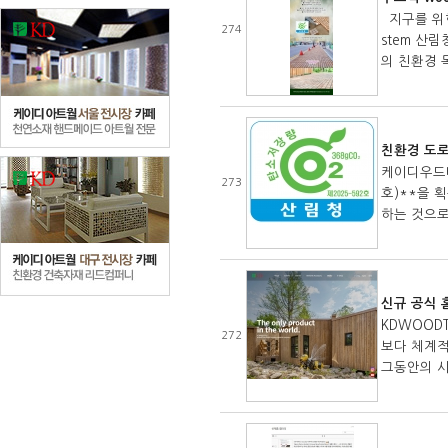
지구를 위한 
274
stem 산림
의 친환경 목
친환경 도로
케이디우드테
273
호)**을 획
하는 것으로
신규 공식 홈
KDWOOD
272
보다 체계적
그동안의 시