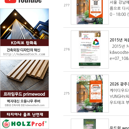
서울 강남에
277
름으로 다시 시
0 – 18:00
2015년 
2015년 
276
kdwoodte
e=07_1
2026 광
케이디우드테
275
YUNGHYA
우드테크 부스위
우드럭 wo