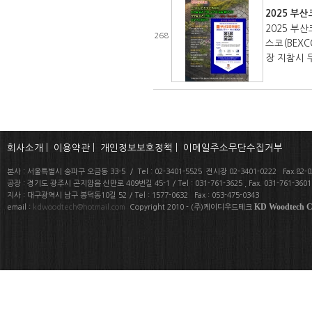
2025 부
2025 부산
268
스코(BEXC
장 지참시 무
회사소개
|
이용약관
|
개인정보보호정책
|
이메일주소무단수집거부
본사 : 서울특별시 송파구 오금동 33-5 / Tel : 02-3401-5525 전시장 02-3401-0222 Fax.82-02
공장 : 경기도 광주시 곤지암읍 신만로 409번길 45-1 / Tel : 031-761-3625 , Fax. 031-761-360
지사 : 대구광역시 남구 봉덕동10길 52 / Tel : 1577-0632 Fax : 053-475-0343
KD Woodtech Co
email :
kdwoodtech@hotmail.com
Copyright 2010 - (주)케이디우드테크