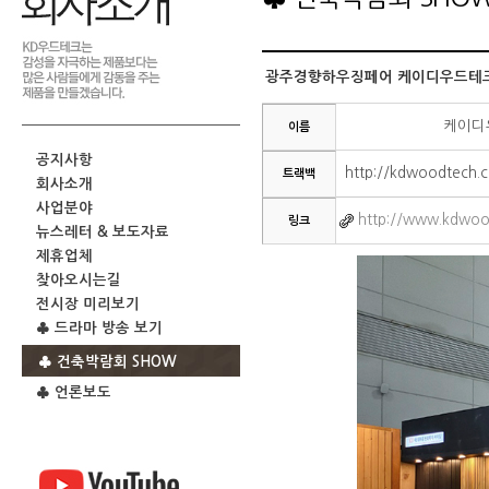
광주경향하우징페어 케이디우드테크 참
케이디
이름
공지사항
http://kdwoodtech.
트랙백
회사소개
사업분야
http://www.kdwoo
링크
뉴스레터 & 보도자료
제휴업체
찾아오시는길
전시장 미리보기
♣ 드라마 방송 보기
♣ 건축박람회 SHOW
♣ 언론보도