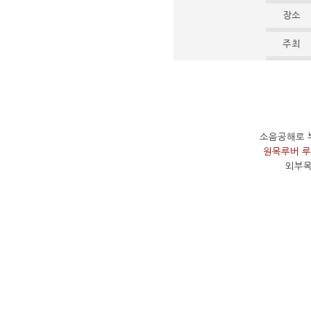
장소
주최
소음공해로 
원목루버 
외부목